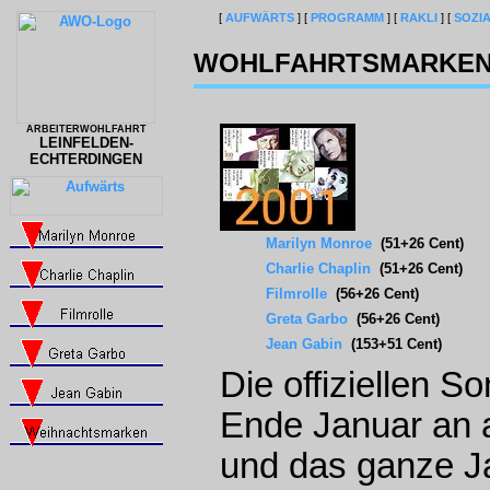
[
AUFWÄRTS
]
[
PROGRAMM
]
[
RAKLI
]
[
SOZI
WOHLFAHRTSMARKEN 
ARBEITERWOHLFAHRT
LEINFELDEN-
ECHTERDINGEN
Marilyn Monroe
(51+26 Cent)
Charlie Chaplin
(51+26 Cent)
Filmrolle
(56+26 Cent)
Greta Garbo
(56+26 Cent)
Jean Gabin
(153+51 Cent)
Die offiziellen S
Ende Januar an a
und das ganze Ja