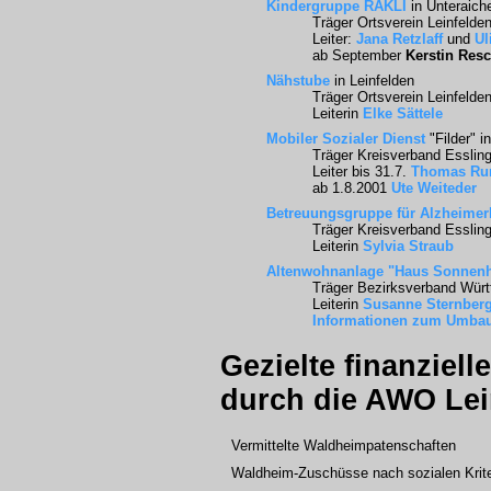
Kindergruppe RAKLI
in Unteraich
Träger Ortsverein Leinfelde
Leiter:
Jana Retzlaff
und
Ul
ab September
Kerstin Res
Nähstube
in Leinfelden
Träger Ortsverein Leinfelde
Leiterin
Elke Sättele
Mobiler Sozialer Dienst
"Filder" i
Träger Kreisverband Essling
Leiter bis 31.7.
Thomas R
ab 1.8.2001
Ute Weiteder
Betreuungsgruppe für Alzheimerk
Träger Kreisverband Essling
Leiterin
Sylvia Straub
Altenwohnanlage "Haus Sonnenh
Träger Bezirksverband Würt
Leiterin
Susanne Sternber
Informationen zum Umba
Gezielte finanziel
durch die AWO Lei
Vermittelte Waldheimpatenschaften
Waldheim-Zuschüsse nach sozialen Krit