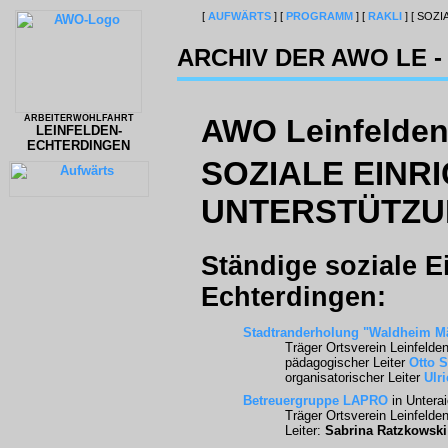
[
AUFWÄRTS
]
[
PROGRAMM
]
[
RAKLI
]
[ SOZI
ARCHIV DER AWO LE - 
ARBEITERWOHLFAHRT
AWO Leinfelden
LEINFELDEN-
ECHTERDINGEN
SOZIALE EINR
UNTERSTÜTZ
Ständige soziale E
Echterdingen:
Stadtranderholung "Waldheim M
Träger Ortsverein Leinfelde
pädagogischer Leiter
Otto 
organisatorischer Leiter
Ulr
Betreuergruppe LAPRO
in Untera
Träger Ortsverein Leinfelde
Leiter:
Sabrina Ratzkowski