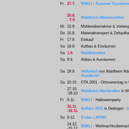
Fr
27.7.
RAKLI - Summer Sunshine
20.8.
Waldheim Mäulesmühle
- 7.9.
Mi
15.8.
Mühlenübernahme & Vorbes
Do
16.8.
Materialtransport & Zeltaufb
Fr
17.8.
Einkauf
Sa
18.8.
Aufbau & Einräumen
Sa
1.9.
Waldheimfest
Sa
8.9.
Abbau & Ausräumen
Sa
29.9.
Helferfest
von Waldheim Mäu
Rundbrief
Sa
20.10.
OTA 2001 - Ortsvereintag in
27.10.
Waldheim-Nachtreffen
in W
-28.10.
Fr
9.11.
RAKLI
- Halloweenparty
16.11.
NoRain 2001
in Deilingen -
N
-18.11.
So
9.12.
Erstes LAPRO
14.12.
RAKLI
- Weihnachtsübernac
-15.12.