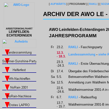
[
AUFWÄRTS
]
[ PROGRAMM ]
[
RAKLI
]
[
SOZI
ARCHIV DER AWO LE - 
ARBEITERWOHLFAHRT
AWO Leinfelden-Echterdingen 2
LEINFELDEN-
JAHRESPROGRAMM
ECHTERDINGEN
Fr
23.2.
RAKLI
- Faschingsparty
12.3.
Landessammlung
-
siehe 
- 18.3.
23.3.
RAKLI
- Erste Übernachtung
-24.3.
Di
17.4.
Übergabe des Förderbeschei
Sa
5.5.
Betreuervortreffen Waldhei
Sa
12.5.
Anmeldung zum Waldheim M
22.6.
Waldheimseminar 2001-A in 
-24.6.
Fr
6.7.
RAKLI
- Radausflug
13.7.
Waldheimseminar 2001-B im
- 15.7.