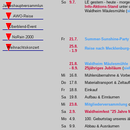
So
9.7.
LE gestern - heute - morg
Info-Aktions-Stand
unter 
Waldheim Mäulesmühle (
s
Fr
21.7.
Summer-Sunshine-Party 
25.8.
Reise nach Mecklenbur
- 1.9
21.8.
Waldheim Mäulesmühle
- 8.9.
25jähriges Jubiläum
(
sie
Mi
16.8.
Mühlenübernahme & Vorbe
Do
17.8.
Materialtransport & Zeltau
Fr
18.8.
Einkauf
Sa
19.8.
Aufbau & Einräumen
Mi
23.8.
Mitgliederversammlung
d
Sa
2.9.
Waldheimfest "25 Jahre
Mo
4.9.
100. Geburtstag unseres äl
Sa
9.9.
Abbau & Ausräumen