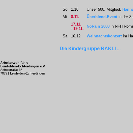
So
1.10.
Unser 500. Mitglied,
Hann
Mi
8.11.
Überblend-Event
in der Z
17.11.
NoRain 2000
in NFH Römer
- 19.11.
Sa
16.12.
Weihnachtskonzert
im Ha
Die Kindergruppe RAKLI ...
Arbeiterwohlfahrt
Leinfelden-Echterdingen e.V.
Schulstraße 15
70771 Leinfelden-Echterdingen