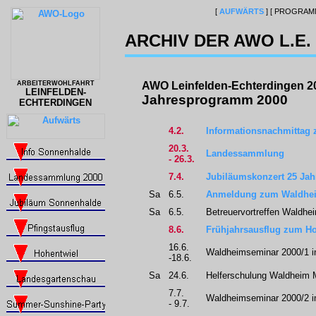
[
AUFWÄRTS
]
[ PROGRAMM
ARCHIV DER AWO L.E. 
ARBEITERWOHLFAHRT
AWO Leinfelden-Echterdingen 2
LEINFELDEN-
Jahresprogramm 2000
ECHTERDINGEN
4.2.
Informationsnachmittag
20.3.
Landessammlung
- 26.3.
7.4.
Jubiläumskonzert 25 Ja
Sa
6.5.
Anmeldung zum Waldhe
Sa
6.5.
Betreuervortreffen Waldh
8.6.
Frühjahrsausflug zum H
16.6.
Waldheimseminar 2000/1 in
-18.6.
Sa
24.6.
Helferschulung Waldheim
7.7.
Waldheimseminar 2000/2 i
- 9.7.