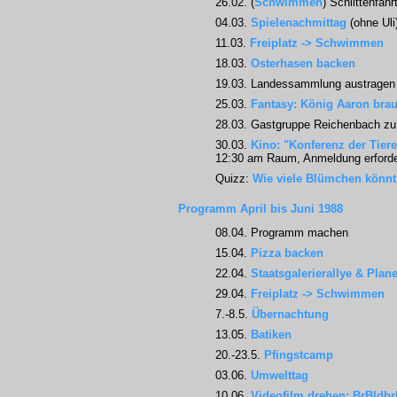
26.02. (
Schwimmen
) Schlittenfah
04.03.
Spielenachmittag
(ohne Uli
11.03.
Freiplatz -> Schwimmen
18.03.
Osterhasen backen
19.03. Landessammlung austragen
25.03.
Fantasy: König Aaron brau
28.03. Gastgruppe Reichenbach zu
30.03.
Kino: "Konferenz der Tiere
12:30 am Raum, Anmeldung erforde
Quizz:
Wie viele Blümchen könnt
Programm April bis Juni 1988
08.04. Programm machen
15.04.
Pizza backen
22.04.
Staatsgalerierallye & Pla
29.04.
Freiplatz -> Schwimmen
7.-8.5.
Übernachtung
13.05.
Batiken
20.-23.5.
Pfingstcamp
03.06.
Umwelttag
10.06.
Videofilm drehen: BrBldbr