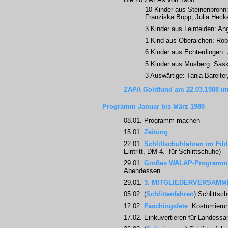
10 Kinder aus Steinenbronn:
Franziska Bopp, Julia Heck
3 Kinder aus Leinfelden: A
1 Kind aus Oberaichen: Robe
6 Kinder aus Echterdingen: 
5 Kinder aus Musberg: Sask
3 Auswärtige: Tanja Bareite
ZAPA Goldfund am 22.03.1988 im
Programm Januar bis März 1988
08.01. Programm machen
15.01.
Zeitung
22.01.
Schlittschuhfahren im Fil
Eintritt, DM 4.- für Schlittschuhe)
29.01.
Großes WALAP-Programm
Abendessen
29.01.
3. MITGLIEDERVERSAM
05.02. (
Schlittenfahren
) Schlittsch
12.02.
Faschingsfete
: Kostümierun
17.02. Einkuvertieren für Landess