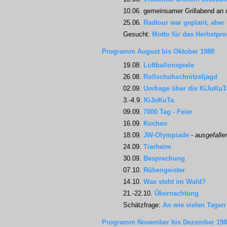
10.06. gemeinsamer Grillabend an
25.06.
Radtour war geplant, aber
Gesucht:
Motto für das Herbstp
Programm August bis Oktober 1988
19.08.
Luftballonspiele
26.08.
Rollschuhschnitzeljagd
02.09.
Umfrage über die KiJuKuT
3.-4.9.
KiJuKuTa
09.09.
7000 Tag - Feier
16.09.
Kochen
18.09.
JW-Olympiade
-
ausgefall
24.09.
Tierheim
30.09.
Besprechung
07.10.
Rübengeister
14.10.
Was steht im Wald?
21.-22.10.
Übernachtung
Schätzfrage:
An wie vielen Tagen
Programm November bis Dezember 198