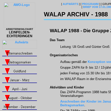
[
AUFWÄRTS
]
[
PROGRAMM
]
[ GRUP
[
BRIEF VOM 17.01.198
WALAP ARCHIV - 1988
ARBEITERWOHLFAHRT
WALAP 1988 - Die Gruppe
LEINFELDEN-
ECHTERDINGEN
Das Team
Leitung: Uli Groß und Günter Groß
Organisatorisches
Aufbau gemäß der
Konzeption vo
Gruppe ZAPA für 8- bis 12 / 13-jähr
jeden Freitag von 15:30 Uhr bis 18:
im WALAP-Raum in der Enzianstraß
Aktivitäten und Kinder
Das ZAPA-Programm 1988 hatte 55 A
Veranstaltungen
Anschreiben der Kinder im Janu
Beitragsmarken
.
Die 28 ZAPAs von 1988: