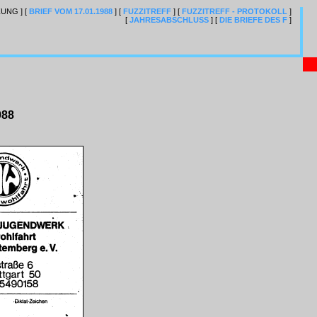
ZUNG ]
[
BRIEF VOM 17.01.1988
]
[
FUZZITREFF
]
[
FUZZITREFF - PROTOKOLL
]
[
JAHRESABSCHLUSS
]
[
DIE BRIEFE DES F
]
988