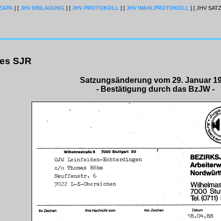
ZAPA
]
[
JHV EINLADUNG
]
[
JHV PROTOKOLL
]
[
JHV WAHLPROTOKOLL
]
[ JHV SAT
es SJR
Satzungsänderung vom 29. Januar 1
- Bestätigung durch das BzJW -