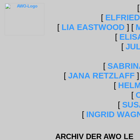
[
ELFRIE
[
LIA EASTWOOD
]
[
[
ELI
[
JU
[
SABRIN
[
JANA RETZLAFF
]
[
HELM
[
[
SUS
[
INGRID WAG
ARCHIV DER AWO LE